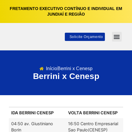
FRETAMENTO EXECUTIVO CONTÍNUO E INDIVIDUAL EM
JUNDIAÍ E REGIÃO
Solicite Orçamento
Sobre Nós
Início
Berrini x Cenesp
Berrini x Cenesp
IDA BERRINI CENESP
VOLTA BERRINI CENESP
04:50 av. Giustiniano
16:50 Centro Empresarial
Borin
Sao Paulo(CENESP)